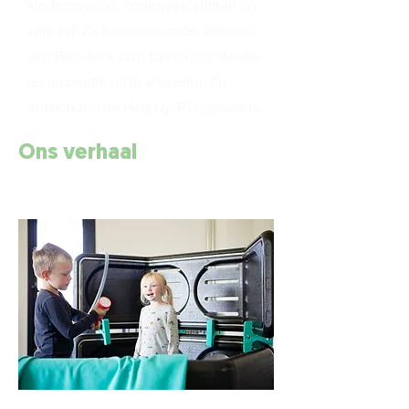
kinderopvang, onderwijs, cultuur en
vrije tijd. Zij kwamen, onder initiatief
van Blenders vzw, bijeen om ideeën
en inspiratie uit te wisselen. Zo
ontstonden de Hop Up Playgrounds.
Ons verhaal