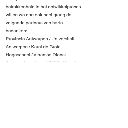
betrokkenheid in het ontwikkelproces
willen we dan ook heel graag de
volgende partners van harte
bedanken:
Provincie Antwerpen / Universiteit
Antwerpen / Karel de Grote
Hogeschool / Vlaamse Dienst
Speelpleinwerking / VVSG / Kind &
gezin / Musica / Kikoen / Freinetschool
'de Regenboog' in Turnhout /
Jeugddienst Bornem / Het Paleis /
Gekkoo / en nog vele anderen.