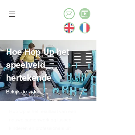
Hoe Hop Up het
speelveld
hertekende
Bekijk de video
Hop Up is het resultaat van een
nauwe samenwerking tussen
kinderen en professionals uit