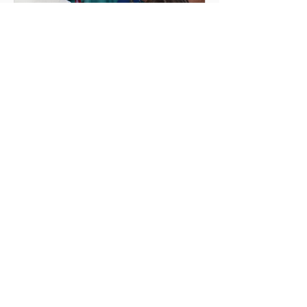
100 kaarsjes voor Hop Up
Hip hip hoera, in september mocht Hop
Up haar 100ste Playground in de
wereld zetten! En wel op Freinetschool
de Regenboog in Turnhout...