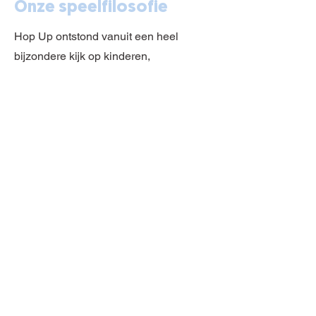
Onze speelfilosofie
Hop Up ontstond vanuit een heel
bijzondere kijk op kinderen,
volwassenen, de omgeving en
materialen die ons omringen. We laten
je graag mee door onze ogen kijken in
deze downloadbare brochure.