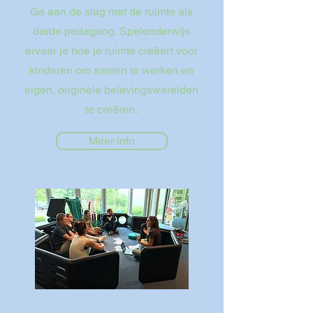
Ga aan de slag met de ruimte als
derde pedagoog. Spelenderwijs
ervaar je hoe je ruimte creëert voor
kinderen om samen te werken en
eigen, originele belevingswerelden
te creëren.
Meer info